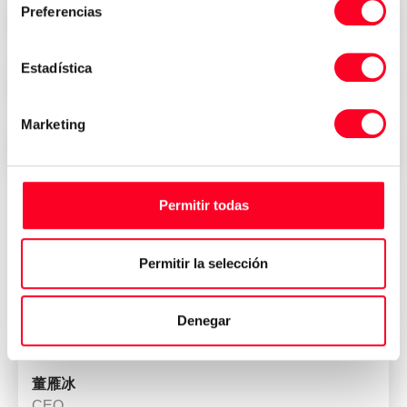
Preferencias
Precios atractivos
Estadística
Seguridad, confianza y transparencia
Marketing
Entrega inmediata en todo el mundo
Permitir todas
Opiniones de quienes han
Permitir la selección
comprado su máquina en 3Axis
Group
Denegar
董雁冰
CEO