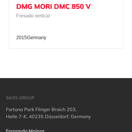
DMG MORI DMC 850 V
Fresado vertical
2015
Germany
3AXIS GROUP
Fortuna Park Flinger Broich 203,
Halle 7-K, 40235 Düsseldorf, Germany
Fernando Mainar