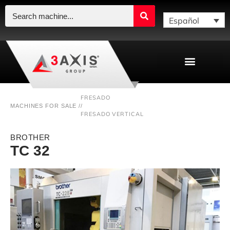
Español
FRESADO
MACHINES FOR SALE /
/
FRESADO VERTICAL
BROTHER
TC 32