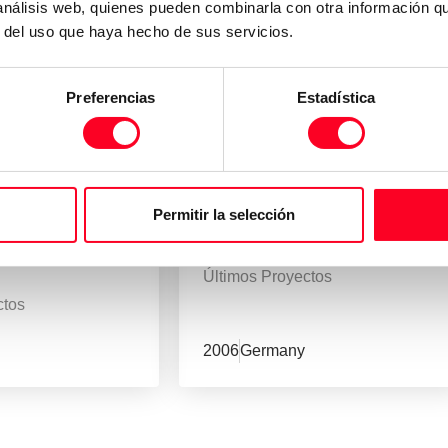
 análisis web, quienes pueden combinarla con otra información q
r del uso que haya hecho de sus servicios.
Preferencias
Estadística
Permitir la selección
OKUMA
II 35x65
MA-500HB
Últimos Proyectos
ctos
2006
Germany