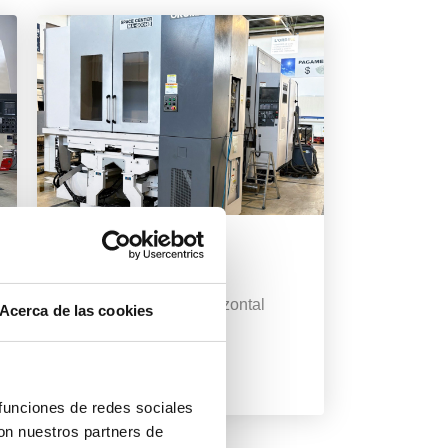
OKUMA
MA 600 HB
Fresado
/
Fresado horizontal
Acerca de las cookies
2005
Italy
 funciones de redes sociales
con nuestros partners de