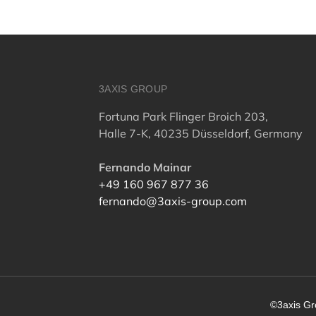
3AXIS GROUP
Fortuna Park Flinger Broich 203,
Halle 7-K, 40235 Düsseldorf, Germany
Fernando Mainar
+49 160 967 877 36
fernando@3axis-group.com
©3axis G