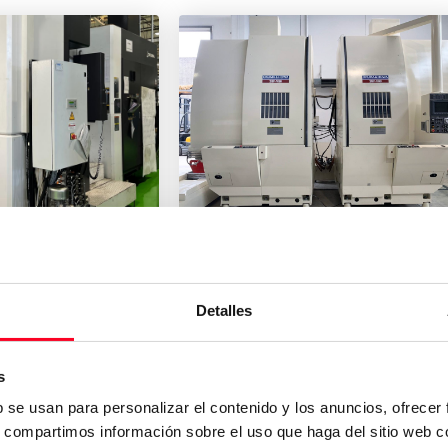
OKUMA
II
2 SP V 80
s y repuestos
Torneado
/
Torneado CNC
Detalles
s
2002
Italy
b se usan para personalizar el contenido y los anuncios, ofrecer
s, compartimos información sobre el uso que haga del sitio web 