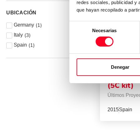
redes sociales, publicidad y
que hayan recopilado a parti
UBICACIÓN
(
1
)
Selección
Germany
Necesarias
de
(
3
)
Italy
consentimiento
(
1
)
Spain
Denegar
OKUMA
MCR-A5C
(5C kit)
Últimos Proye
2015
Spain