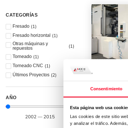
CATEGORÍAS
(
1
)
Fresado
(
1
)
Fresado horizontal
Otras máquinas y
(
1
)
repuestos
(
1
)
Torneado
(
1
)
Torneado CNC
OKUMA
(
2
)
Últimos Proyectos
MA 500 H
Otras máquina
Consentimiento
AÑO
Esta página web usa cookie
2013
Italy
2002
—
2015
Las cookies de este sitio we
y analizar el tráfico. Ademá