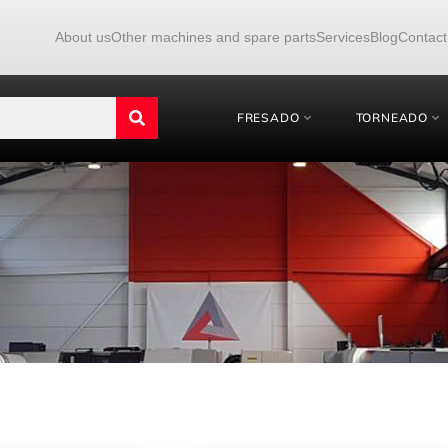
About us
Other machines and spare parts
Services
Blog
Contact
FRESADO
TORNEADO