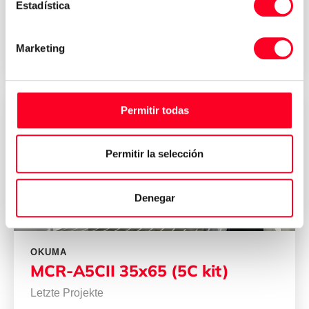
Fräsmaschinen
/
Horizontale Fräsmaschinen
Estadística
Marketing
2005
Italy
Permitir todas
Permitir la selección
Denegar
OKUMA
MCR-A5CII 35x65 (5C kit)
Letzte Projekte