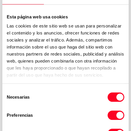
2 SP V 80
CNC-Drehmaschinen
/
Drehmaschinen
Esta página web usa cookies
Las cookies de este sitio web se usan para personalizar
2002
Italy
el contenido y los anuncios, ofrecer funciones de redes
sociales y analizar el tráfico. Además, compartimos
información sobre el uso que haga del sitio web con
nuestros partners de redes sociales, publicidad y análisis
web, quienes pueden combinarla con otra información
que les haya proporcionado o que hayan recopilado a
partir del uso que haya hecho de sus servicios.
Selección
Necesarias
de
consentimiento
Preferencias
OKUMA
MA 600 HB