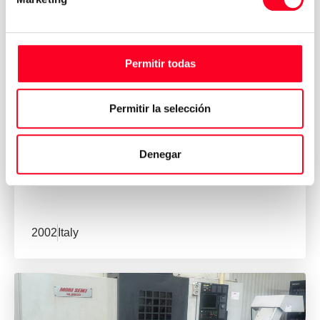
Permitir todas
Permitir la selección
OKUMA
2 SP V 80
Denegar
CNC-Drehmaschinen
/
Drehmaschinen
2002
Italy