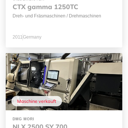
CTX gamma 1250TC
Dreh- und Fräsmaschinen
/
Drehmaschinen
2011
Germany
Maschine verkauft
DMG MORI
NLX 2500 SY 700