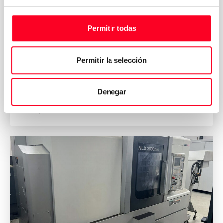
Permitir todas
MORI SEIKI
NLX 2500MC/700
Permitir la selección
Torneamento
/
Torneamento CNC
Denegar
2011
Germany