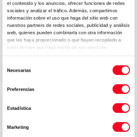
el contenido y los anuncios, ofrecer funciones de redes
sociales y analizar el tráfico. Además, compartimos
información sobre el uso que haga del sitio web con
nuestros partners de redes sociales, publicidad y análisis
web, quienes pueden combinarla con otra información
MORI SEIKI
que les haya proporcionado o que hayan recopilado a
TL-40Y 4000
partir del uso que haya hecho de sus servicios.
Torneamento
/
Torneamento CNC
Selección
Necesarias
de
2001
Germany
consentimiento
Preferencias
Estadística
Marketing