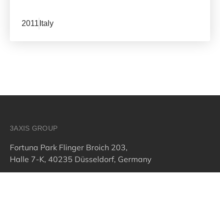
2011
Italy
3AXIS GROUP
Fortuna Park Flinger Broich 203,
Halle 7-K, 40235 Düsseldorf, Germany
Fernando Mainar
+49 160 967 877 36
fernando@3axis-group.com