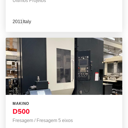
Últimos Projetos
2011
Italy
MAKINO
D500
Fresagem
/
Fresagem 5 eixos