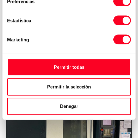
Preferencias
Estadística
MAKINO
S33 5XA
Marketing
Fresagem
/
Fresagem 5 eixos
2005
Italy
Permitir todas
Permitir la selección
Denegar