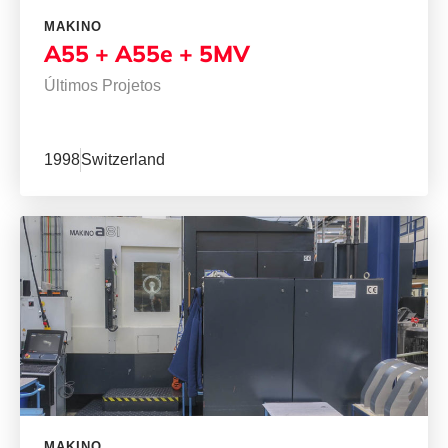
MAKINO
A55 + A55e + 5MV
Últimos Projetos
1998
Switzerland
MAKINO