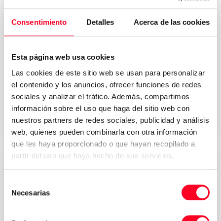
Consentimiento
Detalles
Acerca de las cookies
MAKINO
Esta página web usa cookies
a61
Las cookies de este sitio web se usan para personalizar
Fresagem
/
Fresagem horizontal
el contenido y los anuncios, ofrecer funciones de redes
sociales y analizar el tráfico. Además, compartimos
información sobre el uso que haga del sitio web con
2004
Germany
nuestros partners de redes sociales, publicidad y análisis
web, quienes pueden combinarla con otra información
que les haya proporcionado o que hayan recopilado a
partir del uso que haya hecho de sus servicios.
Selección
Necesarias
de
consentimiento