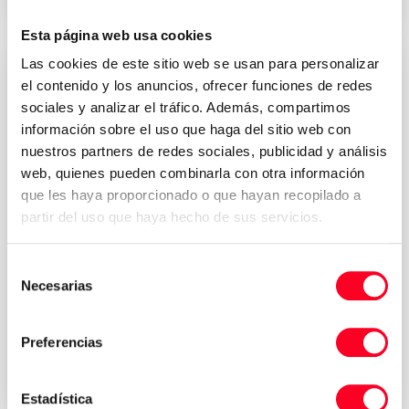
Esta página web usa cookies
Las cookies de este sitio web se usan para personalizar
el contenido y los anuncios, ofrecer funciones de redes
sociales y analizar el tráfico. Además, compartimos
información sobre el uso que haga del sitio web con
nuestros partners de redes sociales, publicidad y análisis
web, quienes pueden combinarla con otra información
que les haya proporcionado o que hayan recopilado a
partir del uso que haya hecho de sus servicios.
MORI SEIKI
Selección
NT 3200DCG /1000SZ
Necesarias
de
Torneamento
/
Torneamento e Fresagem
consentimiento
Preferencias
2010
Germany
Estadística