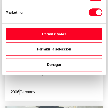
Marketing
Permitir todas
Permitir la selección
MORI SEIKI
Denegar
NH 5000/40 DCG
Fresagem
/
Fresagem horizontal
2006
Germany