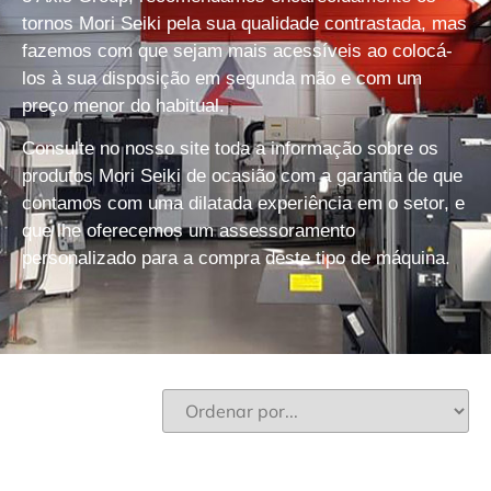
tornos Mori Seiki pela sua qualidade contrastada, mas
fazemos com que sejam mais acessíveis ao colocá-
los à sua disposição
em segunda mão e com um
preço menor do habitual
.
Consulte no nosso site toda a
informação sobre os
produtos Mori Seiki de ocasião
com a garantia de que
contamos com uma dilatada experiência em o setor, e
que lhe oferecemos um
assessoramento
personalizado
para a compra deste tipo de máquina.