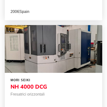
2006
Spain
MORI SEIKI
NH 4000 DCG
Fresatrici orizzontali