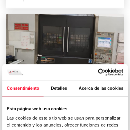
MORI SEIKI
NT4250 DCG / 1500SZ
Consentimiento
Detalles
Acerca de las cookies
Altre macchine e pezzi di ricambio
Esta página web usa cookies
Las cookies de este sitio web se usan para personalizar
2010
Germany
el contenido y los anuncios, ofrecer funciones de redes