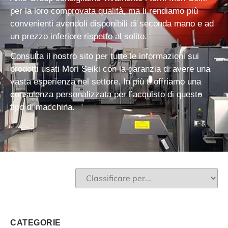
per la loro comprovata qualità, ma li rendiamo più
convenienti avendoli disponibili
di seconda mano e ad
un prezzo inferiore rispetto al solito.
Consulta il nostro sito per tutte le
informazioni sui
prodotti usati Mori Seiki
con la garanzia di avere una
vasta esperienza nel settore. In più ti offriamo una
consulenza personalizzata
per l’acquisto di questo
tipo di macchina.
CATEGORIE