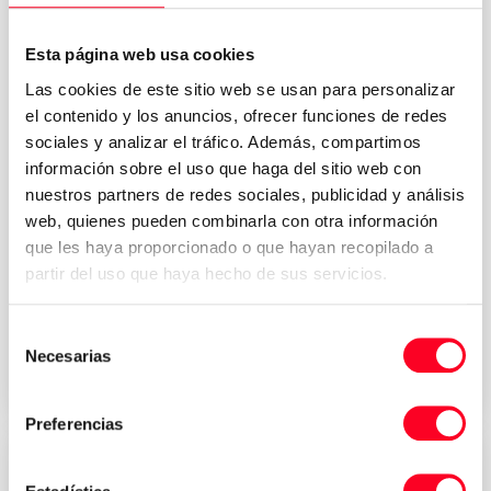
Esta página web usa cookies
Las cookies de este sitio web se usan para personalizar
el contenido y los anuncios, ofrecer funciones de redes
sociales y analizar el tráfico. Además, compartimos
información sobre el uso que haga del sitio web con
nuestros partners de redes sociales, publicidad y análisis
web, quienes pueden combinarla con otra información
DECKEL MAHO
que les haya proporcionado o que hayan recopilado a
DMF 250 Linear
partir del uso que haya hecho de sus servicios.
Fresatrici verticali
Selección
Necesarias
de
2004
Germany
consentimiento
Preferencias