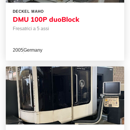
DECKEL MAHO
DMU 100P duoBlock
Fresatrici a 5 assi
2005
Germany