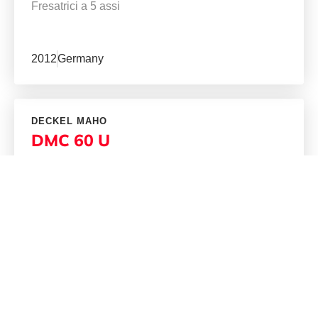
Fresatrici a 5 assi
2012
Germany
DECKEL MAHO
DMC 60 U
Altre macchine e pezzi di ricambio
2007
Germany