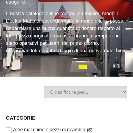
eseguire.
Il nostro catalogo online raccoglie
i migliori modelli
Deckel Maho di seconda mano
in modo che tu possa
risparmiare una buona quantità di denaro rispetto al
loro prezzo originale, ma assicurandoti sempre che
siano operativi per usarli dal primo giorno,
risparmiandoti così il rodaggio di una nuova macchina.
CATEGORIE
(
6
)
Altre macchine e pezzi di ricambio