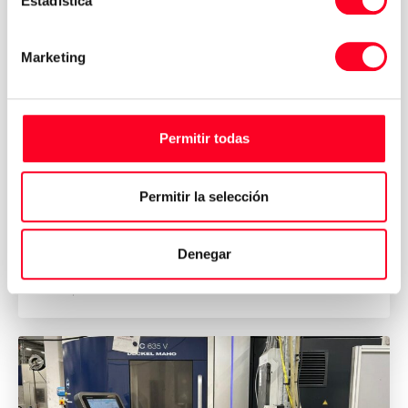
Estadística
Marketing
Permitir todas
DECKEL MAHO
DMU 50 eVo linear
Permitir la selección
Fresatrici a 5 assi
Denegar
2010
Italy