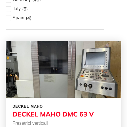
(
5
)
Italy
(
4
)
Spain
DECKEL MAHO
DECKEL MAHO DMC 63 V
Fresatrici verticali