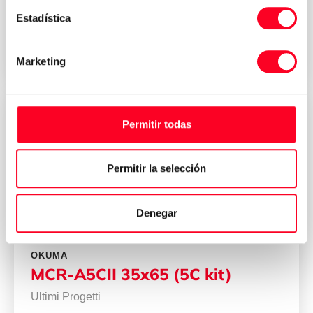
Fresatrici
/
Fresatrici orizzontali
Estadística
2005
Italy
Marketing
Permitir todas
Permitir la selección
Denegar
OKUMA
MCR-A5CII 35x65 (5C kit)
Ultimi Progetti