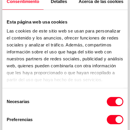
2 SP V 80
Consentimiento
Detalles
Acerca de las cookies
Torni
/
Torni CNC
Esta página web usa cookies
2002
Italy
Las cookies de este sitio web se usan para personalizar
el contenido y los anuncios, ofrecer funciones de redes
sociales y analizar el tráfico. Además, compartimos
información sobre el uso que haga del sitio web con
nuestros partners de redes sociales, publicidad y análisis
web, quienes pueden combinarla con otra información
que les haya proporcionado o que hayan recopilado a
partir del uso que haya hecho de sus servicios.
Selección
Necesarias
de
consentimiento
OKUMA
Preferencias
MA 600 HB