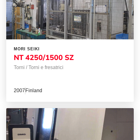
MORI SEIKI
NT 4250/1500 SZ
Torni
/
Torni e fresatrici
2007
Finland