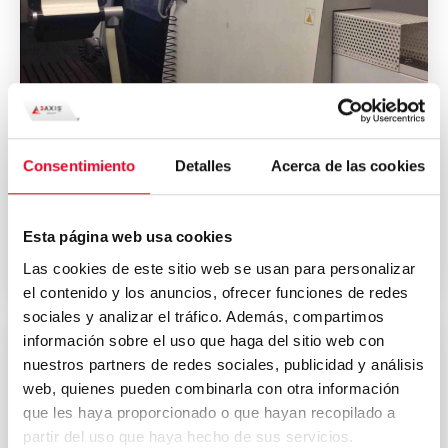
GILDEMEISTER
CTX gamma 1250TC
Consentimiento
Detalles
Acerca de las cookies
Torni
/
Torni e fresatrici
Esta página web usa cookies
2011
Germany
Las cookies de este sitio web se usan para personalizar
el contenido y los anuncios, ofrecer funciones de redes
sociales y analizar el tráfico. Además, compartimos
información sobre el uso que haga del sitio web con
nuestros partners de redes sociales, publicidad y análisis
web, quienes pueden combinarla con otra información
que les haya proporcionado o que hayan recopilado a
partir del uso que haya hecho de sus servicios.