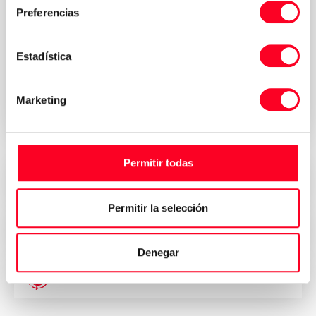
Preferencias
Privacy Policy
I accept the Terms & Conditions of the
Estadística
*
Invia la tua richiesta di preventivo
Marketing
Permitir todas
Prezzi interessanti
Permitir la selección
Sicurezza, fiducia e trasparenza
Denegar
Consegna immediata in tutto il mondo