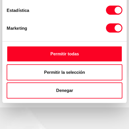
Estadística
MORI SEIKI
Marketing
NTX1000SZ
Tours
/
Tours et fraiseuses
Permitir todas
2010
Germany
Permitir la selección
Denegar