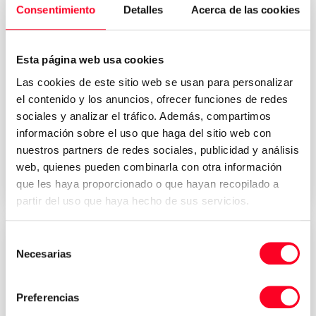
Consentimiento
Detalles
Acerca de las cookies
Esta página web usa cookies
Las cookies de este sitio web se usan para personalizar
MORI SEIKI
el contenido y los anuncios, ofrecer funciones de redes
NT 1000
sociales y analizar el tráfico. Además, compartimos
Tours
/
Tours et fraiseuses
información sobre el uso que haga del sitio web con
nuestros partners de redes sociales, publicidad y análisis
web, quienes pueden combinarla con otra información
2010
Germany
que les haya proporcionado o que hayan recopilado a
partir del uso que haya hecho de sus servicios.
Selección
Necesarias
de
consentimiento
Preferencias