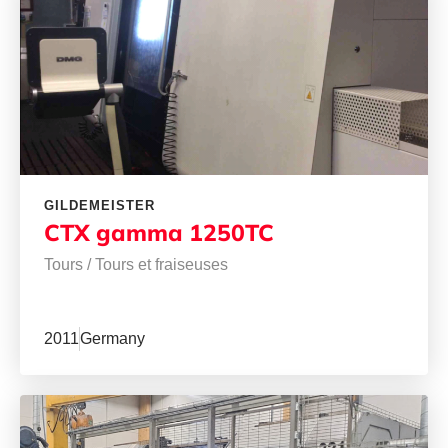
GILDEMEISTER
CTX gamma 1250TC
Tours
/
Tours et fraiseuses
2011
Germany