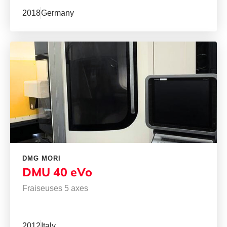
2018
Germany
DMG MORI
DMU 40 eVo
Fraiseuses 5 axes
2012
Italy