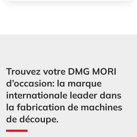
DMG MORI
NHX5000
Fraiseuses
/
Fraiseuses horizontales
2018
Spain