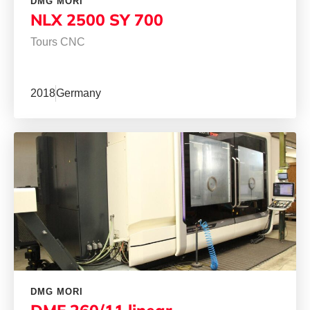
DMG MORI
NLX 2500 SY 700
Tours CNC
2018
Germany
DMG MORI