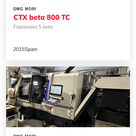
DMG MORI
CTX beta 800 TC
Fraiseuses 5 axes
2015
Spain