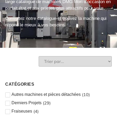
large catalogue de machines DMG Mori d’occasion
en
parfait état et aux prix les plus attractifs pour vous.
Consultez notre catalogue et trouvez la machine qui
répond le mieux à vos besoins.
CATÉGORIES
(
10
)
Autres machines et pièces détachées
(
29
)
Derniers Projets
(
4
)
Fraiseuses