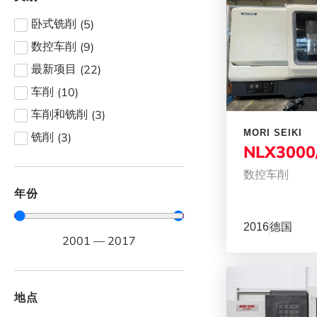
(
5
)
卧式铣削
(
9
)
数控车削
(
22
)
最新项目
(
10
)
车削
(
3
)
车削和铣削
MORI SEIKI
(
3
)
铣削
NLX3000
数控车削
年份
2016
德国
2001
—
2017
地点