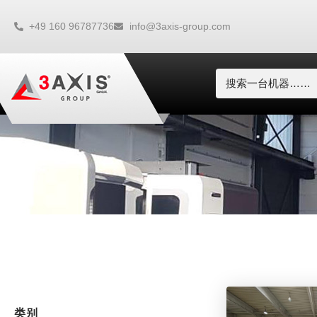
+49 160 96787736
info@3axis-group.com
类别