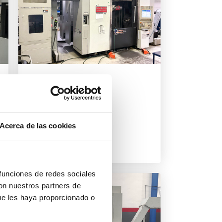
MORI SEIKI
NT 3200DCG
/1000SZ
车削
/
车削和铣削
Acerca de las cookies
2010
德国
 funciones de redes sociales
con nuestros partners de
ue les haya proporcionado o