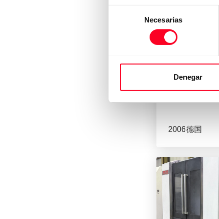
Selección
Necesarias
de
consentimiento
MORI SEIKI
NH 5000
Denegar
卧式铣削
/
铣
2006
德国