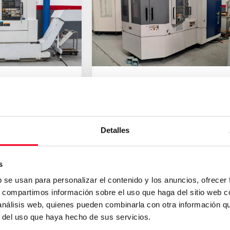
MORI SEIKI
SMC/500
NH 4000 DCG
削
卧式铣削
Detalles
2004
德国
s
b se usan para personalizar el contenido y los anuncios, ofrecer
s, compartimos información sobre el uso que haga del sitio web 
 análisis web, quienes pueden combinarla con otra información q
r del uso que haya hecho de sus servicios.