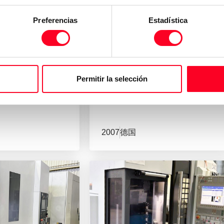
Preferencias
Estadística
MORI SEIKI
/40 DCG
NL 2500MC/700
Permitir la selección
削
数控车削
/
车削
2007
德国