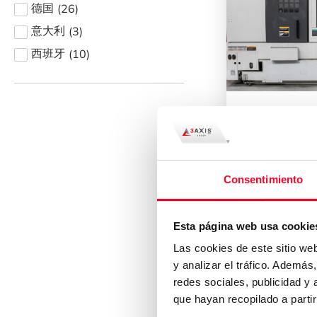
(
26
)
德国
(
3
)
意大利
(
10
)
西班牙
MORI SEIKI
NL1500 
数控车削
/
车
Consentimiento
2006
西班牙
Esta página web usa cookie
Las cookies de este sitio we
y analizar el tráfico. Ademá
redes sociales, publicidad y
que hayan recopilado a parti