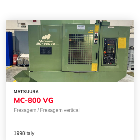
MATSUURA
MC-800 VG
Fresagem
/
Fresagem vertical
1998
Italy