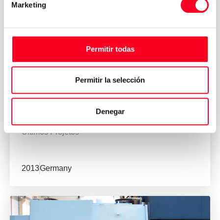
Marketing
Permitir todas
Permitir la selección
MATSUURA
Denegar
H Plus-405 + MLS-LD
Últimos Projetos
2013
Germany