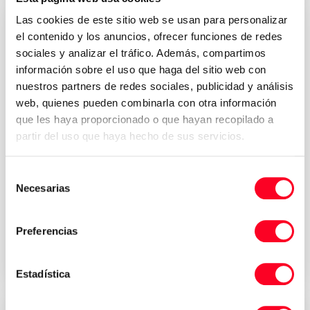
Las cookies de este sitio web se usan para personalizar
el contenido y los anuncios, ofrecer funciones de redes
sociales y analizar el tráfico. Además, compartimos
información sobre el uso que haga del sitio web con
nuestros partners de redes sociales, publicidad y análisis
web, quienes pueden combinarla con otra información
que les haya proporcionado o que hayan recopilado a
partir del uso que haya hecho de sus servicios.
MATSUURA
Selección
H-630 PLUS
Necesarias
de
Últimos Projetos
consentimiento
Preferencias
2007
Italy
Estadística