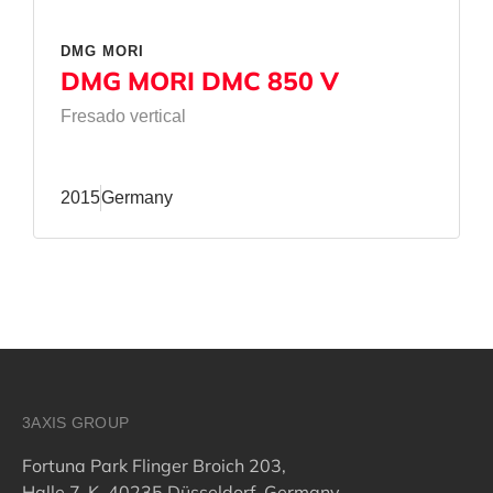
DMG MORI
DMG MORI DMC 850 V
Fresado vertical
2015
Germany
3AXIS GROUP
Fortuna Park Flinger Broich 203,
Halle 7-K, 40235 Düsseldorf, Germany