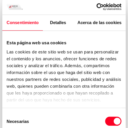
Consentimiento
Detalles
Acerca de las cookies
Esta página web usa cookies
Las cookies de este sitio web se usan para personalizar
el contenido y los anuncios, ofrecer funciones de redes
sociales y analizar el tráfico. Además, compartimos
información sobre el uso que haga del sitio web con
nuestros partners de redes sociales, publicidad y análisis
web, quienes pueden combinarla con otra información
que les haya proporcionado o que hayan recopilado a
Política de
Acepto los términos y condiciones de la
partir del uso que haya hecho de sus servicios.
privacidad
*
Solicitar presupuesto
Selección
Necesarias
de