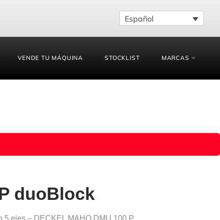
Español
VENDE TU MÁQUINA
STOCKLIST
MARCAS
P duoBlock
do 5 ejes – DECKEL MAHO DMU 100 P