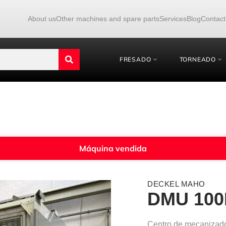
About us
Other machines and spare parts
Services
Blog
Contact
FRESADO
TORNEADO
Máquina vendida
DECKEL MAHO
DMU 100
Centro de mecaniza