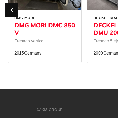
DMG MORI
DECKEL MA
DMG MORI DMC 850
DECKEL
V
DMU 20
Fresado vertical
Fresado 5 ej
2015
Germany
2000
German
3AXIS GROUP