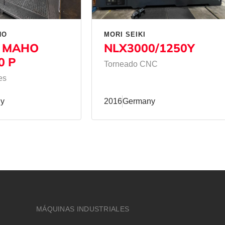
HO
MORI SEIKI
 MAHO
NLX3000/1250Y
0 P
Torneado CNC
es
y
2016
Germany
MÁQUINAS INDUSTRIALES