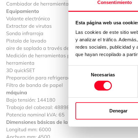
Consentimiento
Cambiador de herramientas: Double gripper
Equipamiento
Volante electrónico
Esta página web usa cookie
Extractor de virutas
Las cookies de este sitio we
Sonda infrarroja
y analizar el tráfico. Ademá
Pistola de lavado
redes sociales, publicidad y
aire de soplado a través del centro del husillo selecciona
que hayan recopilado a parti
Medición de herramientas por láser para medir la longitud
herramienta
Selección
3D quickSET
Necesarias
de
Preparación para refrigeración interna (40/80 bar)
consentimiento
Filtro de banda de papel
Tiempos de f
máquina
Bajo tensión: 144180
Trabajo del cabezal: 48898
Denegar
Potencia nominal kVA: 65
Dimensiones básicas de la máquina / peso
Longitud mm: 6000
Anchura mm: 4500