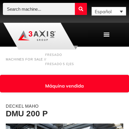
Español
FRESADO
MACHINES FOR SALE /
/
FRESADO 5 EJES
Máquina vendida
DECKEL MAHO
DMU 200 P