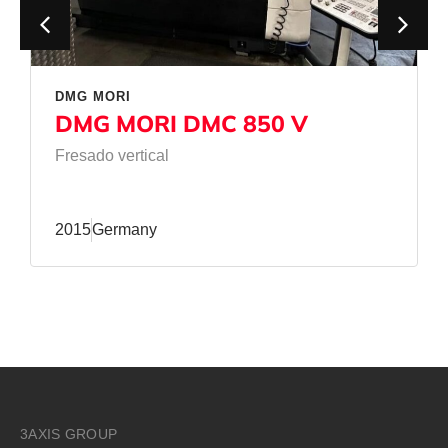
DMG MORI
DMG MORI DMC 850 V
Fresado vertical
2015
Germany
3AXIS GROUP