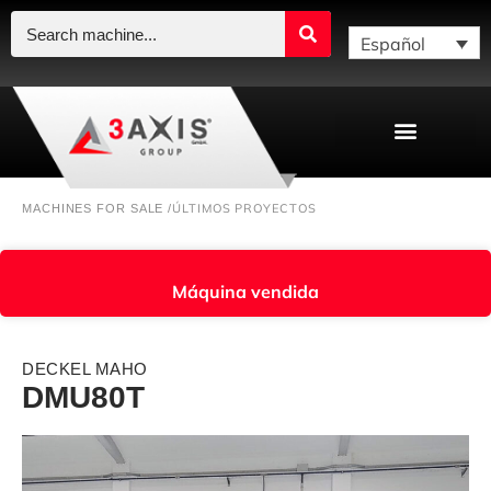
Español
ÚLTIMOS PROYECTOS
MACHINES FOR SALE /
Máquina vendida
DECKEL MAHO
DMU80T