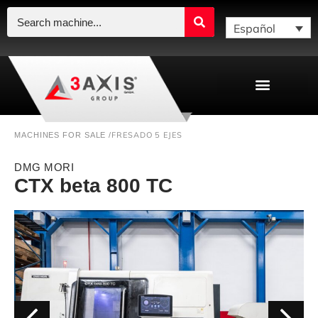
Español
FRESADO 5 EJES
MACHINES FOR SALE /
DMG MORI
CTX beta 800 TC