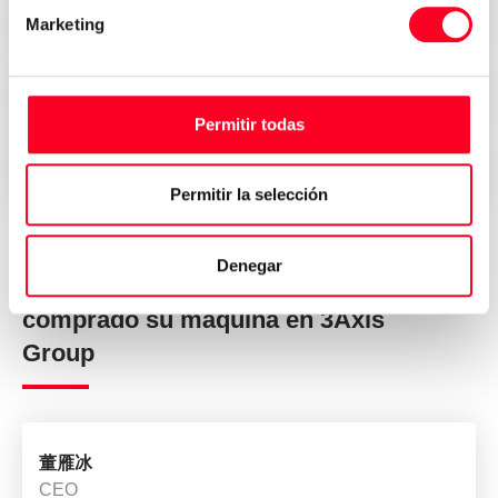
Precios atractivos
Marketing
Seguridad, confianza y transparencia
Permitir todas
Entrega inmediata en todo el mundo
Permitir la selección
Denegar
Opiniones de quienes han
comprado su máquina en 3Axis
Group
董雁冰
CEO