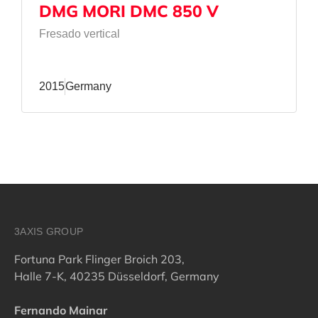
DMG MORI DMC 850 V
Fresado vertical
2015
Germany
3AXIS GROUP
Fortuna Park Flinger Broich 203,
Halle 7-K, 40235 Düsseldorf, Germany
Fernando Mainar