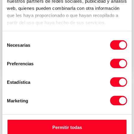
nuestros partners de redes sociales, publicidad y análisis
web, quienes pueden combinarla con otra información
que les haya proporcionado o que hayan recopilado a
partir del uso que haya hecho de sus servicios.
Política de
Acepto los términos y condiciones de la
Selección
privacidad
*
Necesarias
de
consentimiento
Solicitar presupuesto
Preferencias
Estadística
Precios atractivos
Marketing
Seguridad, confianza y transparencia
Permitir todas