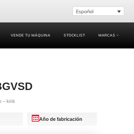
Español
VENDE TU MÁQUINA
STOCKLIST
MARCAS
BGVSD
– kiiik
Año de fabricación