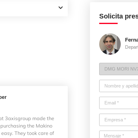
Solicita pr
Fern
Depar
ber
at 3axisgroup made the
 purchasing the Makino
easy. They took care of