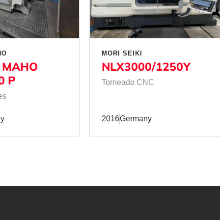
HO
MORI SEIKI
 MAHO
NLX3000/1250Y
0 P
Torneado CNC
es
y
2016
Germany