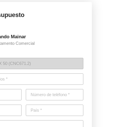
esupuesto
ando Mainar
tamento Comercial