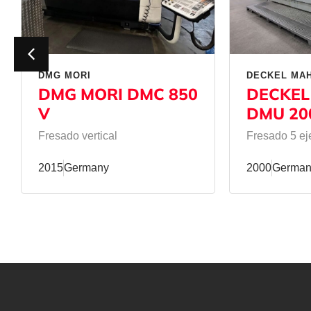
DMG MORI
DECKEL MA
DMG MORI DMC 850
DECKEL
V
DMU 20
Fresado vertical
Fresado 5 ej
2015
Germany
2000
German