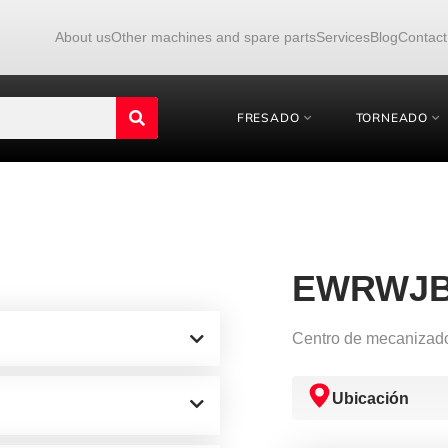
About us
Other machines and spare parts
Services
Blog
Contact
FRESADO
TORNEADO
EWRWJ
Centro de mecanizado 
Ubicación