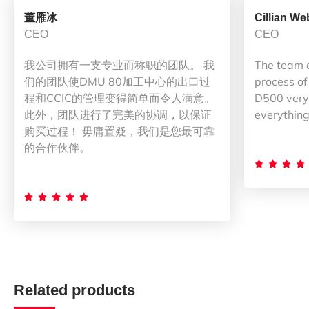
董雁冰
Cillian We
CEO
CEO
我公司拥有一支专业而称职的团队。 我
The team 
们的团队使DMU 80加工中心的出口过
process of
程和CCIC的管理变得简单而令人满意。
D500 very 
此外，团队进行了完美的协调，以保证
everything
购买过程！ 毋庸置疑，我们是您最可靠
的合作伙伴。









Related products