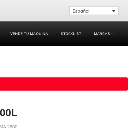
Español
VENDE TU MÁQUINA
STOCKLIST
MARCAS
00L
MA 2600L