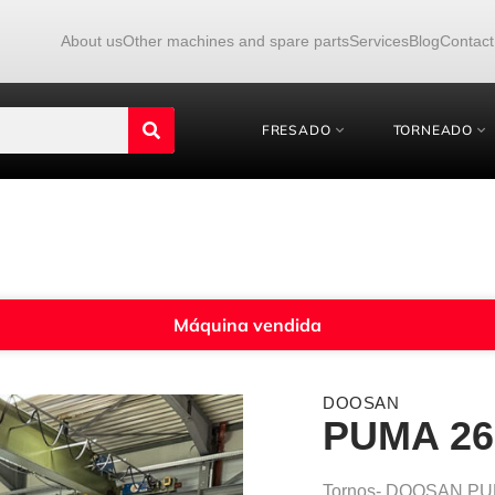
About us
Other machines and spare parts
Services
Blog
Contact
FRESADO
TORNEADO
Máquina vendida
DOOSAN
PUMA 26
Tornos- DOOSAN PU