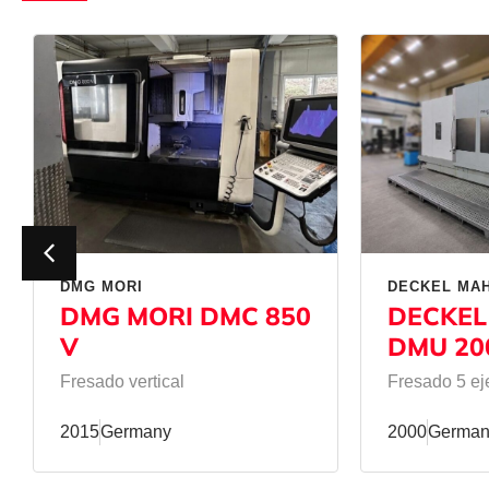
DMG MORI
DECKEL MA
DMG MORI DMC 850
DECKEL
V
DMU 20
Fresado vertical
Fresado 5 ej
2015
Germany
2000
German