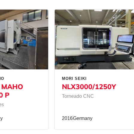
HO
MORI SEIKI
 MAHO
NLX3000/1250Y
0 P
Torneado CNC
es
y
2016
Germany