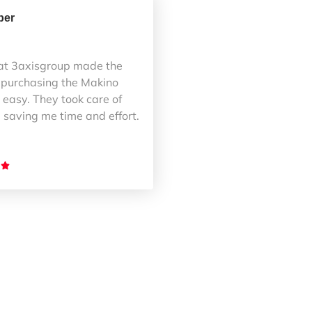
ber
at 3axisgroup made the
 purchasing the Makino
easy. They took care of
 saving me time and effort.
