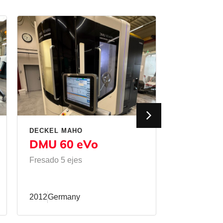
DECKEL MAHO
MATEC
DMU 60 eVo
50 HVU
Fresado 5 ejes
Fresado
/
Fr
2012
Germany
2011
Germa