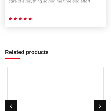
care of everything saving me time and effort.





Related products