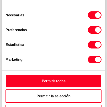
Selección
Política de
Acepto los términos y condiciones de la
Necesarias
de
privacidad
*
consentimiento
Solicitar presupuesto
Preferencias
Estadística
Precios atractivos
Marketing
Seguridad, confianza y transparencia
Permitir todas
Entrega inmediata en todo el mundo
Permitir la selección