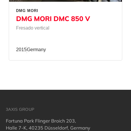
DMG MORI
DMG MORI DMC 850 V
Fresado vertical
2015
Germany
3AXIS GROUP
Fortuna Park Flinger Broich 203,
Halle 7-K, 40235 Düsseldorf, Germany