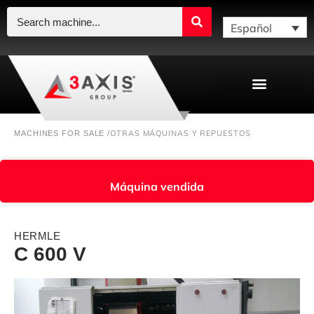
Español
OTRAS MÁQUINAS Y REPUESTOS
MACHINES FOR SALE /
Máquina vendida
HERMLE
C 600 V