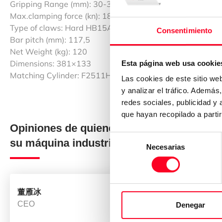
Gripping Range (mm): 30-381
Max.clamping force (kn): 180
Type of claws: Hard HB15A1 and soft SJ15C1
Consentimiento
Bar pitch (mm): 117,5
Net Weight (kg): 120
Dimensions: 381×133
Esta página web usa cookie
Matching Cylinder: F2511H
Las cookies de este sitio we
y analizar el tráfico. Ademá
redes sociales, publicidad y
que hayan recopilado a parti
Opiniones de quienes han comprado
Selección
su máquina industrial en 3Axis Group
Necesarias
de
consentimiento
董雁冰
Cillian We
CEO
CEO
Denegar