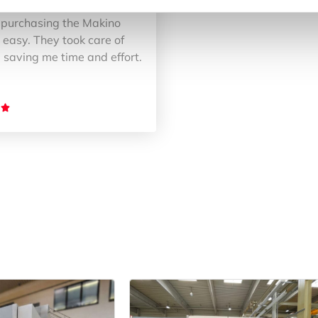
at 3axisgroup made the
 purchasing the Makino
easy. They took care of
 saving me time and effort.
