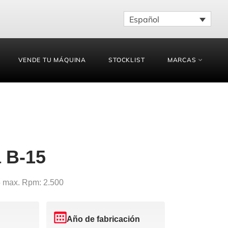
Español
VENDE TU MÁQUINA
STOCKLIST
MARCAS
 B-15
5 max. Rpm: 2.500
Año de fabricación