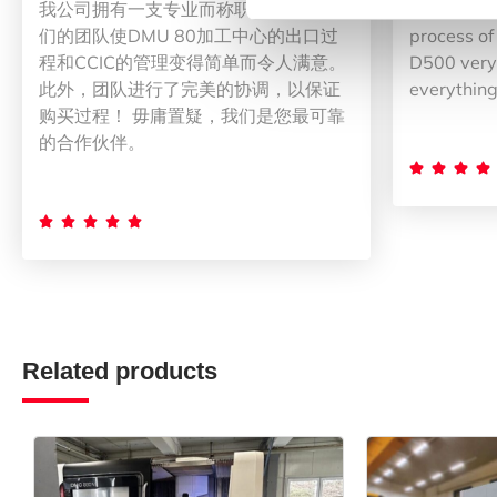
我公司拥有一支专业而称职的团队。 我
The team 
们的团队使DMU 80加工中心的出口过
process of
程和CCIC的管理变得简单而令人满意。
D500 very 
此外，团队进行了完美的协调，以保证
everything
购买过程！ 毋庸置疑，我们是您最可靠
的合作伙伴。









Related products