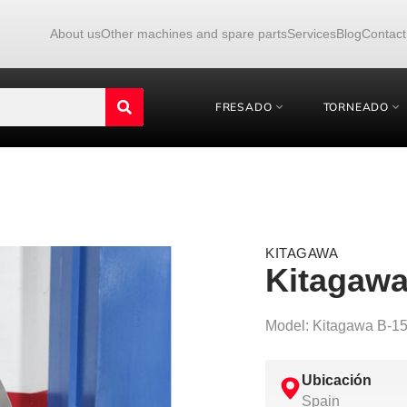
About us
Other machines and spare parts
Services
Blog
Contact
FRESADO
TORNEADO
KITAGAWA
Kitagawa
Model: Kitagawa B-1
Ubicación
Spain