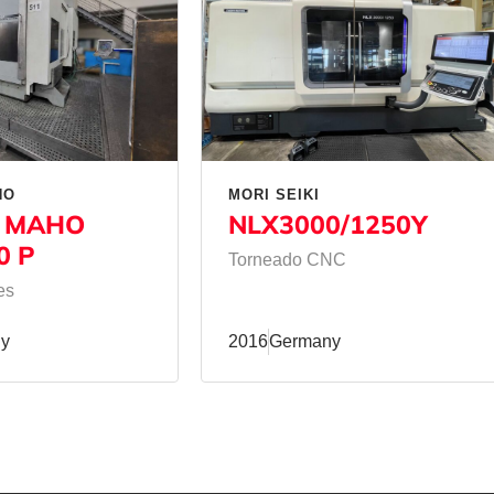
HO
MORI SEIKI
 MAHO
NLX3000/1250Y
0 P
Torneado CNC
es
y
2016
Germany