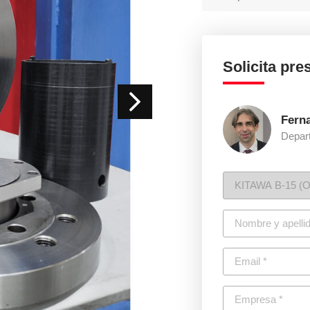
Solicita pr
Fern
Depar