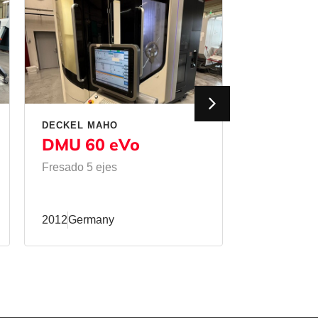
DECKEL MAHO
MATEC
DMU 60 eVo
50 HVU
Fresado 5 ejes
Fresado
/
Fr
2012
Germany
2011
Germa