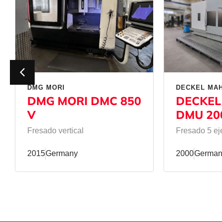
DMG MORI
DECKEL MA
DMG MORI DMC 850
DECKEL
V
DMU 20
Fresado vertical
Fresado 5 ej
2015
Germany
2000
German