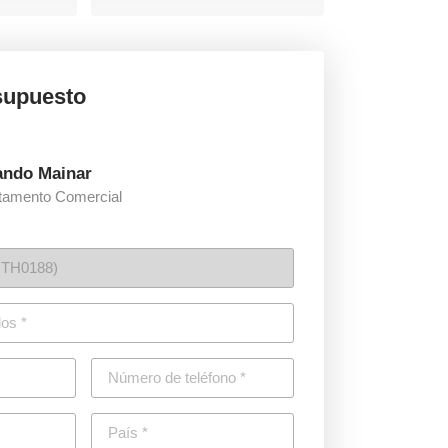
esupuesto
ando Mainar
tamento Comercial