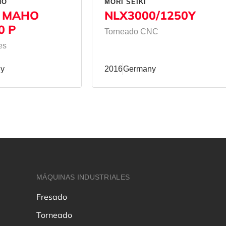
HO
MORI SEIKI
 MAHO
NLX3000/1250Y
0 P
Torneado CNC
es
y
2016
Germany
MÁQUINAS INDUSTRIALES
Fresado
Torneado