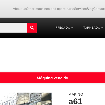
About us
Other machines and spare parts
Services
Blog
Contact
FRESADO
TORNEADO
Máquina vendida
MAKINO
a61