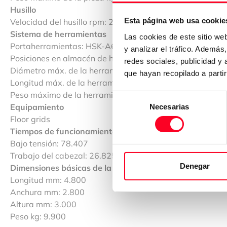
Husillo
Esta página web usa cookie
Velocidad del husillo rpm: 20-12.000
Sistema de herramientas
Las cookies de este sitio we
Portaherramientas: HSK-A63
y analizar el tráfico. Ademá
Posiciones en almacén de herramientas: 60
redes sociales, publicidad y
Diámetro máx. de la herramienta mm: 70
que hayan recopilado a parti
Longitud máx. de la herramienta mm: 360
Peso máximo de la herramienta kg: 12
Selección
Equipamiento
Necesarias
de
Floor grids
consentimiento
Tiempos de funcionamiento de la máquina
Bajo tensión: 78.407
Trabajo del cabezal: 26.825
Denegar
Dimensiones básicas de la máquina / peso
Longitud mm: 4.800
Anchura mm: 2.800
Altura mm: 3.000
Peso kg: 9.900