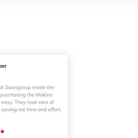
ber
at 3axisgroup made the
 purchasing the Makino
easy. They took care of
 saving me time and effort.
