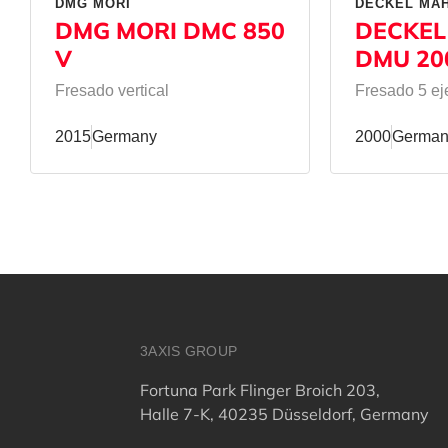
DMG MORI
DECKEL MA
DMG MORI DMC 850
DECKEL
V
DMU 20
Fresado vertical
Fresado 5 ej
2015
Germany
2000
German
3AXIS GROUP
Fortuna Park Flinger Broich 203,
Halle 7-K, 40235 Düsseldorf, Germany