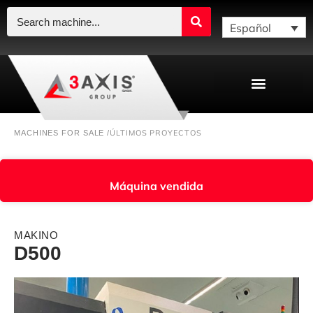
Español
ÚLTIMOS PROYECTOS
MACHINES FOR SALE /
Máquina vendida
MAKINO
D500