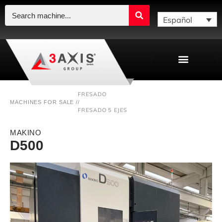
Español
FRESADO
MACHINES FOR SALE /
/
FRESADO 5 EJES
MAKINO
D500