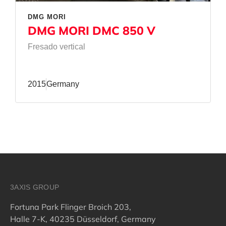
DMG MORI
DMG MORI DMC 850 V
Fresado vertical
2015
Germany
3AXIS GROUP
Fortuna Park Flinger Broich 203,
Halle 7-K, 40235 Düsseldorf, Germany