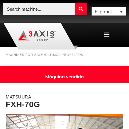
Español
ÚLTIMOS PROYECTOS
MACHINES FOR SALE /
Máquina vendida
MATSUURA
FXH-70G