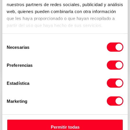
nuestros partners de redes sociales, publicidad y análisis
web, quienes pueden combinarla con otra información
que les haya proporcionado o que hayan recopilado a
partir del uso que haya hecho de sus servicios.
Selección
Política de
Acepto los términos y condiciones de la
Necesarias
de
privacidad
*
consentimiento
Solicitar presupuesto
Preferencias
Estadística
Precios atractivos
Marketing
Seguridad, confianza y transparencia
Permitir todas