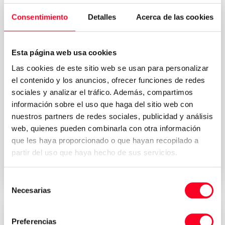
Consentimiento
Detalles
Acerca de las cookies
Esta página web usa cookies
Las cookies de este sitio web se usan para personalizar
el contenido y los anuncios, ofrecer funciones de redes
sociales y analizar el tráfico. Además, compartimos
información sobre el uso que haga del sitio web con
nuestros partners de redes sociales, publicidad y análisis
Política de
Acepto los términos y condiciones de la
web, quienes pueden combinarla con otra información
privacidad
*
que les haya proporcionado o que hayan recopilado a
partir del uso que haya hecho de sus servicios.
Solicitar presupuesto
Selección
Necesarias
de
consentimiento
Precios atractivos
Preferencias