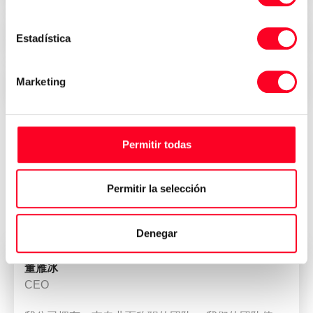
Seguridad, confianza y transparencia
Estadística
Marketing
Entrega inmediata en todo el mundo
Permitir todas
Opiniones de quienes han
comprado su máquina en 3Axis
Permitir la selección
Group
Denegar
董雁冰
CEO