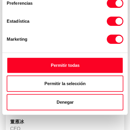
Preferencias
Precios atractivos
Estadística
Seguridad, confianza y transparencia
Marketing
Entrega inmediata en todo el mundo
Permitir todas
Opiniones de quienes han
comprado su máquina en 3Axis
Permitir la selección
Group
Denegar
董雁冰
CEO