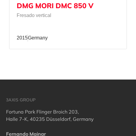
DMG MORI DMC 850 V
Fresado vertical
2015
Germany
3AXIS GROUP
Fortuna Park Flinger Broich 203,
Halle 7-K, 40235 Düsseldorf, Germany
Fernando Mainar