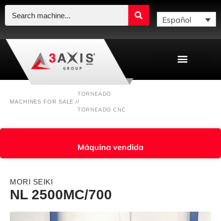
Español
TORNEADO
MACHINES FOR SALE /
/
TORNEADO CNC
Máquina vendida
MORI SEIKI
NL 2500MC/700