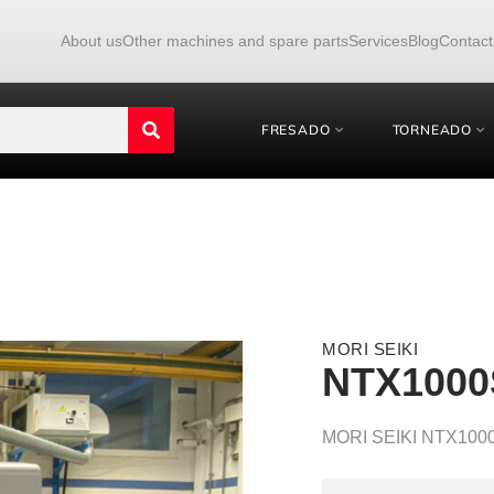
About us
Other machines and spare parts
Services
Blog
Contact
FRESADO
TORNEADO
MORI SEIKI
NTX1000
MORI SEIKI NTX1000S