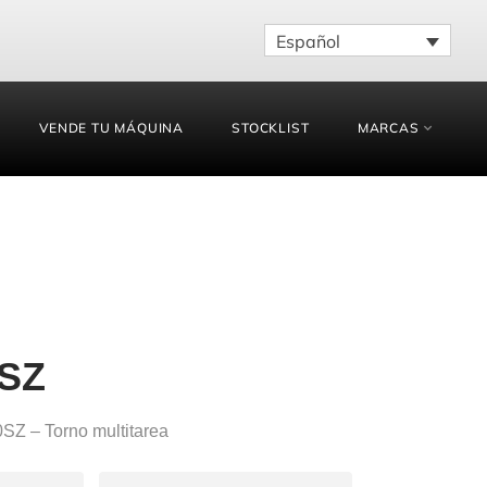
Español
VENDE TU MÁQUINA
STOCKLIST
MARCAS
SZ
Z – Torno multitarea