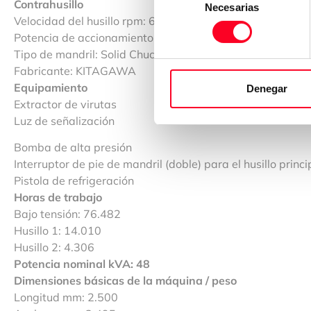
Contrahusillo
Necesarias
de
Velocidad del husillo rpm: 6.000
consentimiento
Potencia de accionamiento del husillo kW: 7.5/5.5
Tipo de mandril: Solid Chuck (8″)
Fabricante: KITAGAWA
Equipamiento
Denegar
Extractor de virutas
Luz de señalización
Bomba de alta presión
Interruptor de pie de mandril (doble) para el husillo princi
Pistola de refrigeración
Horas de trabajo
Bajo tensión: 76.482
Husillo 1: 14.010
Husillo 2: 4.306
Potencia nominal kVA: 48
Dimensiones básicas de la máquina / peso
Longitud mm: 2.500