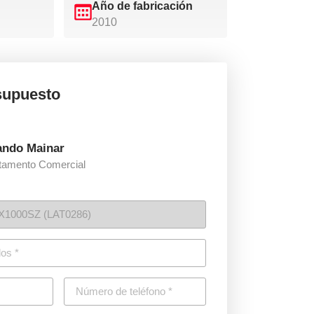
Año de fabricación
2010
esupuesto
ando Mainar
tamento Comercial