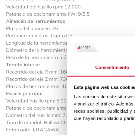
Velocidad del husillo rpm: 12.000
Potencia de accionamiento kW: 9/5.5
Almacén de herramientas
Plazas del almacén: 76
Portaherramientas: Capto C5
Longitud de la herramienta máx. mm: 250
Diámetro de la herramienta máx. mm: 70/130
Peso de la herramienta máx. kg: 5
Torreta inferior
Consentimiento
Recorrido del eje X mm: 160
Recorrido del eje Z mm: 730
Plazas de herramientas: 10
Esta página web usa cookie
Husillo principal
Las cookies de este sitio we
Velocidad husillo rpm: 6.000
y analizar el tráfico. Ademá
Potencia de accionamiento del husillo kW: 11/7.5
redes sociales, publicidad y
Diámetro del husillo mm: 73
que hayan recopilado a parti
Tipo de mandril: Hollow Chuck (8″)
Fabricante: KITAGAWA
Selección