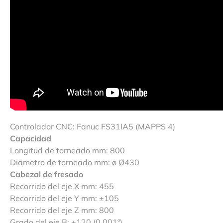
Controlador CNC: Fanuc FS31IA5 (MAPPS 4)
Capacidad
Longitud de torneado mm: 800
Diametro de torneado mm: ø Ø430
Cabezal de fresado
Recorrido del eje X mm: 455
Recorrido del eje Y mm: ±105
Recorrido del eje Z mm: 800
Grado del eje B: ±120 (0.001º)