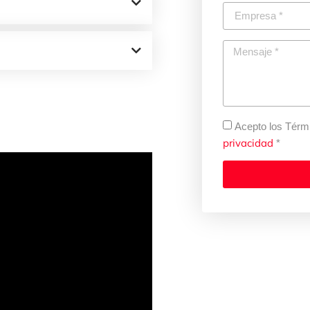
Acepto los Térm
privacidad
*