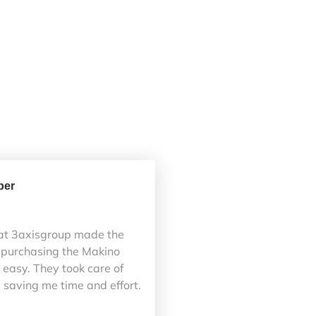
ber
at 3axisgroup made the
 purchasing the Makino
easy. They took care of
 saving me time and effort.