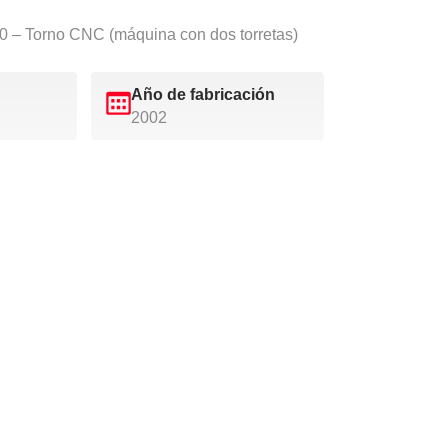
 Torno CNC (máquina con dos torretas)
Año de fabricación
2002