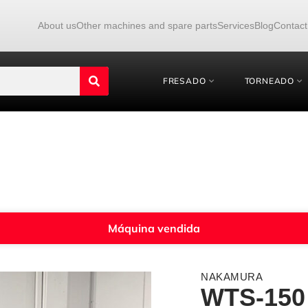
About us
Other machines and spare parts
Services
Blog
Contact
FRESADO
TORNEADO
Máquina vendida
NAKAMURA
WTS-150