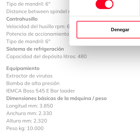
consentimiento
Tipo de mandril: 6″
Distance between spindel nose: max. 1.070 mm / min. 1
Contrahusillo
Velocidad del husillo rpm: 6.000
Denegar
Potencia de accionamiento del husillo kW: 15/11
Tipo de mandril: 6″
Sistema de refrigeración
Capacidad del depósito litros: 480
Equipamiento
Extractor de virutas
Bomba de alta presión
IEMCA Boss 545 E Bar loader
Dimensiones básicas de la máquina / peso
Longitud mm: 3.850
Anchura mm: 2.330
Altura mm: 2.320
Peso kg: 10.000