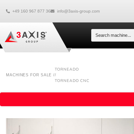
+49 160 967 877 36
info@3axis-group.com
TORNEADO
MACHINES FOR SALE /
/
TORNEADO CNC