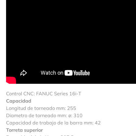
Control CNC: FANUC Series 16i-T
Capacidad
Longitud de torneado mm: 255
Diametro de torneado mm: ø: 310
Capacidad de trabajo de la barra mm: 42
Torreta superior