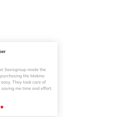
ber
at 3axisgroup made the
 purchasing the Makino
easy. They took care of
 saving me time and effort.
