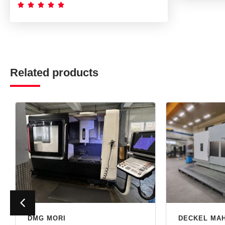





Related products
DMG MORI
DECKEL MA