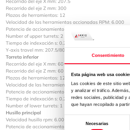
Recorrido del eje X mm: 207.5
Recorrido del eje Z mm: 300
Plazas de herramientas: 12
Velocidad de las herramientas accionadas RPM: 6.000
Potencia de accionamiento de las herramientas accionad
Number of upper turrets: 2
Tiempo de indexación s: 0.2
Y-axis travel mm: 207.5/800
Consentimiento
Torreta inferior
Recorrido del eje X mm: 60 (±30)
Recorrido del eje Z mm: 60 (±30)
Esta página web usa cookie
Plazas de herramientas: 12
Las cookies de este sitio we
Velocidad de las herramientas accionadas RPM: 6.000
y analizar el tráfico. Ademá
Potencia de accionamiento de las herramientas accionad
redes sociales, publicidad y
Tiempo de indexación s: 0.2
que hayan recopilado a parti
Number of lower turrets: 1
Husillo principal
Selección
Velocidad husillo rpm: 6.000
Necesarias
de
Potencia de accionamiento del husillo kW: 15/11