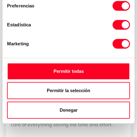
CEO
Preferencias
我公司拥有一支专业而称职的团队。 我们的团队使
DMU 80加工中心的出口过程和CCIC的管理变得简单
Estadística
而令人满意。 此外，团队进行了完美的协调，以保证
购买过程！ 毋庸置疑，我们是您最可靠的合作伙伴。
Marketing





Permitir todas
Cillian Weber
Permitir la selección
CEO
The team at 3axisgroup made the process of
Denegar
purchasing the Makino D500 very easy. They took
care of everything saving me time and effort.