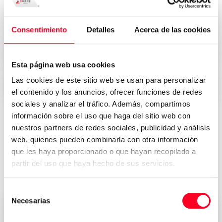
Precios atractivos
Consentimiento
Detalles
Acerca de las cookies
Seguridad, confianza y transparencia
Esta página web usa cookies
Las cookies de este sitio web se usan para personalizar
Entrega inmediata en todo el mundo
el contenido y los anuncios, ofrecer funciones de redes
sociales y analizar el tráfico. Además, compartimos
información sobre el uso que haga del sitio web con
nuestros partners de redes sociales, publicidad y análisis
Opiniones de quienes han
web, quienes pueden combinarla con otra información
comprado su máquina en 3Axis
que les haya proporcionado o que hayan recopilado a
partir del uso que haya hecho de sus servicios.
Group
Selección
Necesarias
de
consentimiento
董雁冰