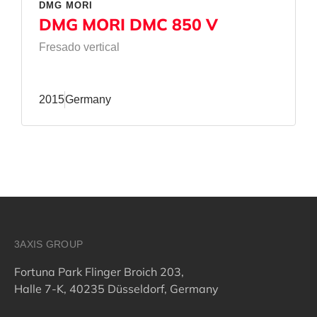
DMG MORI
DMG MORI DMC 850 V
Fresado vertical
2015
Germany
3AXIS GROUP
Fortuna Park Flinger Broich 203,
Halle 7-K, 40235 Düsseldorf, Germany