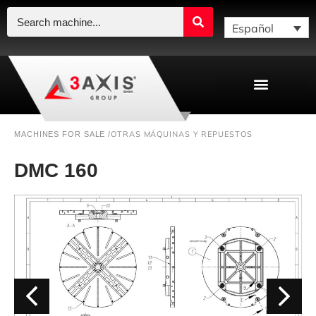
Español
OTRAS MÁQUINAS Y REPUESTOS
MACHINES FOR SALE /
DMC 160