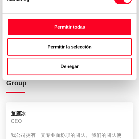
Seguridad, confianza y transparencia
Permitir todas
Entrega inmediata en todo el mundo
Permitir la selección
Opiniones de quienes han
Denegar
comprado su máquina en 3Axis
Group
董雁冰
CEO
我公司拥有一支专业而称职的团队。 我们的团队使