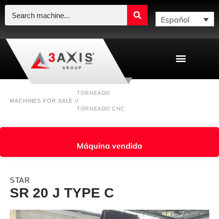
Español
TORNEADO
MACHINES FOR SALE /
/
TORNEADO CNC
Máquina vendida
STAR
SR 20 J TYPE C