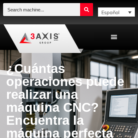
Español
¿Cuántas
operaciones puede
realizar una
máquina CNC?
Encuentra la
máquina perfecta