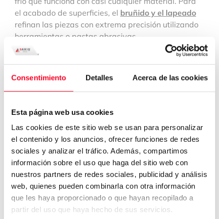
frío que funciona con casi cualquier material. Para
el acabado de superficies, el
bruñido y el lapeado
refinan las piezas con extrema precisión utilizando
herramientas o pastas abrasivas.
Precisión Automatizada: El
Consentimiento
Detalles
Acerca de las cookies
poder de la programación
CNC
Esta página web usa cookies
Las cookies de este sitio web se usan para personalizar
La
programación CNC
es el proceso de crear
el contenido y los anuncios, ofrecer funciones de redes
instrucciones digitales que guían a las máquinas
sociales y analizar el tráfico. Además, compartimos
herramienta para cortar, mover y dar forma a los
información sobre el uso que haga del sitio web con
materiales con precisión. Por lo general, se parte de
nuestros partners de redes sociales, publicidad y análisis
un diseño CAD, que se convierte en
software CAM
web, quienes pueden combinarla con otra información
para
generar código G
y
código M
, los comandos
que les haya proporcionado o que hayan recopilado a
que controlan las trayectorias de las herramientas
partir del uso que haya hecho de sus servicios.
y las funciones de la máquina. En términos sencillos,