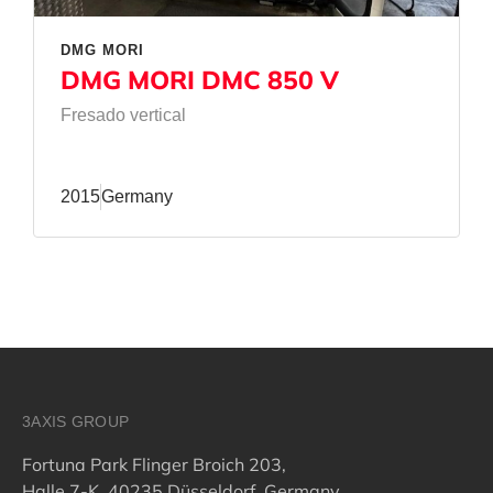
DMG MORI
DMG MORI DMC 850 V
Fresado vertical
2015
Germany
3AXIS GROUP
Fortuna Park Flinger Broich 203,
Halle 7-K, 40235 Düsseldorf, Germany