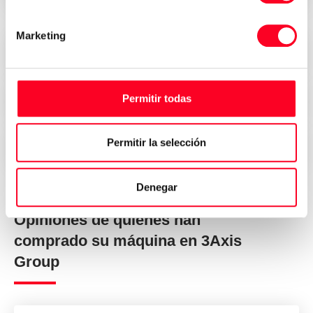
Marketing
Precios atractivos
Permitir todas
Seguridad, confianza y transparencia
Permitir la selección
Entrega inmediata en todo el mundo
Denegar
Opiniones de quienes han
comprado su máquina en 3Axis
Group