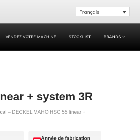
Français
VENDEZ VOTRE MACHINE
STOCKLIST
BRANDS
inear + system 3R
tical – DECKEL MAHO HSC 55 linear +
Année de fabrication