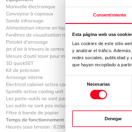
Manivelle électronique
Convoyeur à copeaux
Consentimiento
Sonde infrarouge
Alimentation interne en liquide de refroidissement
Fenêtres de visualisation rotatives
Esta página web usa cookie
Pistolet d’arrosage
Las cookies de este sitio we
Jet d’air à travers le centre de la broche sélectionnable vi
y analizar el tráfico. Ademá
Mesure d’outil laser pour mesurer la longueur et le diamètr
redes sociales, publicidad y
3D quickSET Disposition pour la manutentio
que hayan recopilado a parti
Kit de précision
Arrosage interne
Selección
Electrical cabinet active cooling unit
Necesarias
de
Spindle active cooling unit
consentimiento
Les porte-outils ne sont pas inclus
Les outils ne sont pas inclus
Filtre à bande de papier
Denegar
Temps de fonctionnement de la machine :
Heures sous tension : 62983