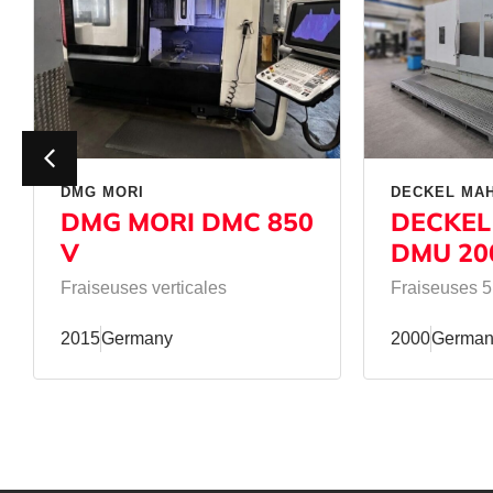
DMG MORI
DECKEL MA
DMG MORI DMC 850
DECKEL
V
DMU 20
Fraiseuses verticales
Fraiseuses 5
2015
Germany
2000
German