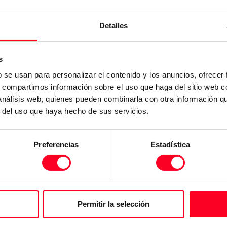
Detalles
s
b se usan para personalizar el contenido y los anuncios, ofrecer
a la fonction M
s, compartimos información sobre el uso que haga del sitio web 
e de l’outil
 análisis web, quienes pueden combinarla con otra información q
n externe de palettes
r del uso que haya hecho de sus servicios.
Preferencias
Estadística
Permitir la selección