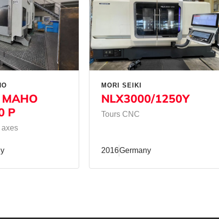
HO
MORI SEIKI
 MAHO
NLX3000/1250Y
0 P
Tours CNC
 axes
y
2016
Germany