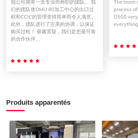
我公司拥有一支专业而称职的团队。 我
The team 
们的团队使DMU 80加工中心的出口过
process of
程和CCIC的管理变得简单而令人满意。
D500 very 
此外，团队进行了完美的协调，以保证
everything
购买过程！ 毋庸置疑，我们是您最可靠
的合作伙伴。









Produits apparentés