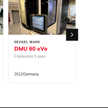
DECKEL MAHO
MATEC
DMU 60 eVo
50 HVU
Fraiseuses 5 axes
Fraiseuses
verticales
2012
Germany
2011
Germa