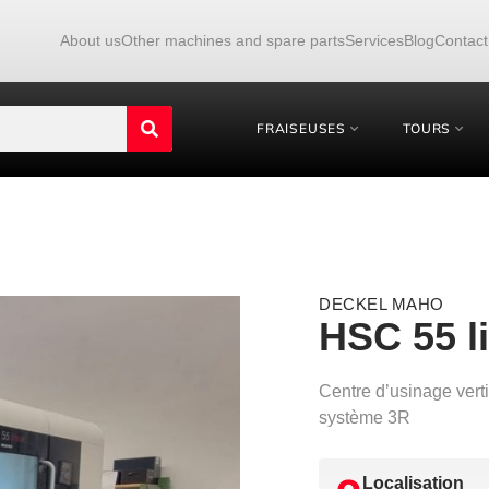
About us
Other machines and spare parts
Services
Blog
Contact
FRAISEUSES
TOURS
DECKEL MAHO
HSC 55 l
Centre d’usinage ver
système 3R
Localisation