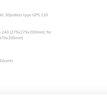
40, 30pallets type GPS 120
 GPS 240 (275x275x200mm); for
 (ø70x200mm)
D/cont)