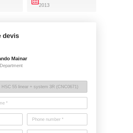
2013
 devis
ando Mainar
 Department