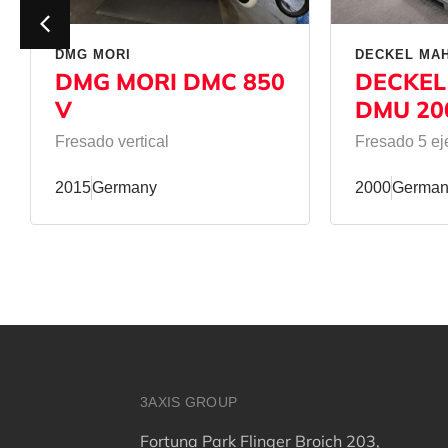
DMG MORI
DECKEL MA
DMG MORI DMC 850
DECKEL
V
DMU 20
Fresado vertical
Fresado 5 ej
2015
Germany
2000
German
3AXIS GROUP
Fortuna Park Flinger Broich 203,