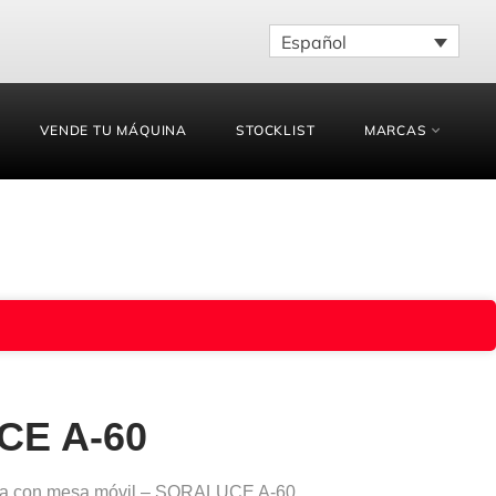
Español
VENDE TU MÁQUINA
STOCKLIST
MARCAS
E A-60
ija con mesa móvil – SORALUCE A-60