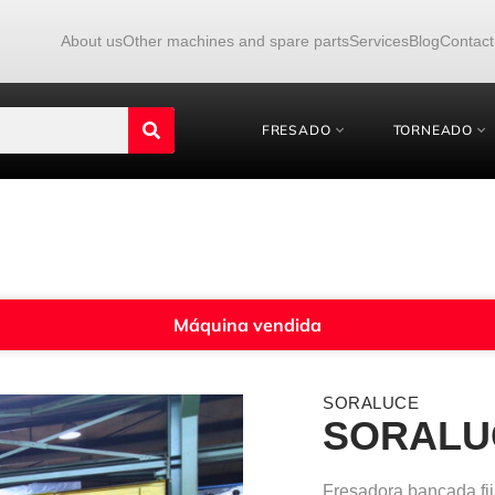
About us
Other machines and spare parts
Services
Blog
Contact
FRESADO
TORNEADO
Máquina vendida
SORALUCE
SORALUC
Fresadora bancada f