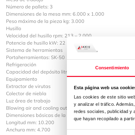
Número de pallets: 3
Dimensiones de la mesa mm: 6.000 x 1.000
Peso máximo de la pieza kg: 3.000
Husillo
Velocidad del husillo rpm: 213 – 2.000
Potencia de husillo kW: 22
Sistema de herramientas
Portaherramientas: SK-50
Refrigeración
Consentimiento
Capacidad del depósito litros: 350 L; 3 to 8 bar
Equipamiento
Extractor de virutas
Esta página web usa cookie
Colector de niebla
Las cookies de este sitio we
Luz área de trabajo
y analizar el tráfico. Ademá
Blowing air and cooling outside the spindle
redes sociales, publicidad y
Dimensiones básicas de la máquina / peso
que hayan recopilado a parti
Longitud mm: 10.200
Anchura mm: 4.700
Selección