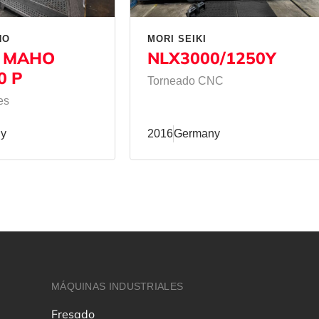
HO
MORI SEIKI
 MAHO
NLX3000/1250Y
0 P
Torneado CNC
es
y
2016
Germany
MÁQUINAS INDUSTRIALES
Fresado