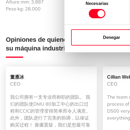
Altura mm: 3.887
Necesarias
de
Peso kg: 28.000
consentimiento
Denegar
Opiniones de quienes han comprado
su máquina industrial en 3Axis Group
董雁冰
Cillian We
CEO
CEO
我公司拥有一支专业而称职的团队。 我
The team 
们的团队使DMU 80加工中心的出口过
process of
程和CCIC的管理变得简单而令人满意。
D500 very 
此外，团队进行了完美的协调，以保证
everything
购买过程！ 毋庸置疑，我们是您最可靠