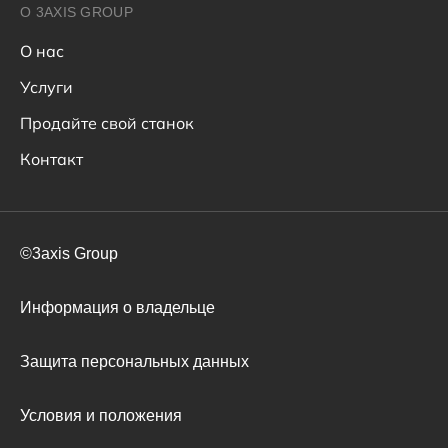
О 3AXIS GROUP
О нас
Услуги
Продайте свой станок
Контакт
©3axis Group
Информация о владельце
Защита персональных данных
Условия и положения