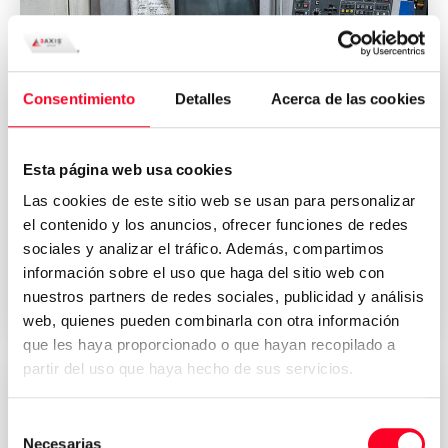
Consentimiento
Detalles
Acerca de las cookies
Esta página web usa cookies
DOOSAN
PUMA 280L
Las cookies de este sitio web se usan para personalizar
el contenido y los anuncios, ofrecer funciones de redes
Последние проекты
sociales y analizar el tráfico. Además, compartimos
información sobre el uso que haga del sitio web con
nuestros partners de redes sociales, publicidad y análisis
2006
Germany
web, quienes pueden combinarla con otra información
que les haya proporcionado o que hayan recopilado a
partir del uso que haya hecho de sus servicios.
Selección
Necesarias
de