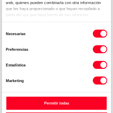
web, quienes pueden combinarla con otra información
que les haya proporcionado o que hayan recopilado a
MORI SEIKI
partir del uso que haya hecho de sus servicios.
NL 2500MC/700
Selección
Токарные станки
/
Токарные станки с ЧПУ
Necesarias
de
consentimiento
2007
Germany
Preferencias
Estadística
Marketing
Permitir todas
Machine sold