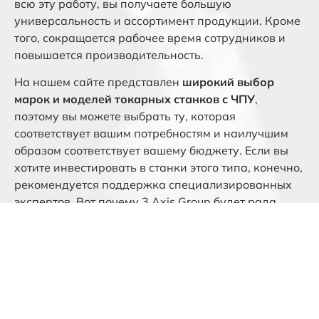
всю эту работу, вы получаете большую
универсальность и ассортимент продукции. Кроме
того, сокращается рабочее время сотрудников и
повышается производительность.
На нашем сайте представлен
широкий выбор
марок и моделей токарных станков с ЧПУ
,
поэтому вы можете выбрать ту, которая
соответствует вашим потребностям и наилучшим
образом соответствует вашему бюджету. Если вы
хотите инвестировать в станки этого типа, конечно,
рекомендуется поддержка специализированных
экспертов. Вот почему 3 Axis Group будет рада
посоветовать вам узнать, какой токарный станок с
ЧПУ принесет вам наибольшую пользу.
Мы работаем в этой отрасли много лет, и поэтому
находим
бывшие в употреблении токарные
станки с ЧПУ в идеальном состоянии
. Таким
образом, мы гарантируем, что они работают