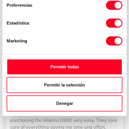
Preferencias
董雁冰
CEO
Estadística
我公司拥有一支专业而称职的团队。 我们的团队使
DMU 80加工中心的出口过程和CCIC的管理变得简单
而令人满意。 此外，团队进行了完美的协调，以保证
Marketing
购买过程！ 毋庸置疑，我们是您最可靠的合作伙伴。
Permitir todas





Permitir la selección
Cillian Weber
CEO
Denegar
The team at 3axisgroup made the process of
purchasing the Makino D500 very easy. They took
care of everything saving me time and effort.