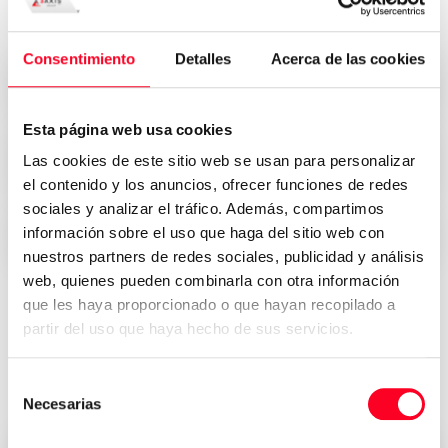
Consentimiento
Detalles
Acerca de las cookies
Привлекательные цены
Esta página web usa cookies
Безопасность, доверие и
Las cookies de este sitio web se usan para personalizar
прозрачность
el contenido y los anuncios, ofrecer funciones de redes
sociales y analizar el tráfico. Además, compartimos
información sobre el uso que haga del sitio web con
Немедленная доставка по всему миру
nuestros partners de redes sociales, publicidad y análisis
web, quienes pueden combinarla con otra información
que les haya proporcionado o que hayan recopilado a
partir del uso que haya hecho de sus servicios.
Отзывы тех, кто приобрел свой
станок в 3Axis Group
Selección
Necesarias
de
consentimiento