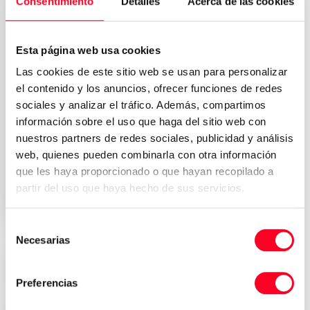
Consentimiento
Detalles
Acerca de las cookies
Esta página web usa cookies
Las cookies de este sitio web se usan para personalizar
el contenido y los anuncios, ofrecer funciones de redes
sociales y analizar el tráfico. Además, compartimos
información sobre el uso que haga del sitio web con
nuestros partners de redes sociales, publicidad y análisis
隐私政策
我接受条款和条件
*
web, quienes pueden combinarla con otra información
que les haya proporcionado o que hayan recopilado a
申请正式预算
partir del uso que haya hecho de sus servicios.
Selección
Necesarias
de
consentimiento
优惠的价格
Preferencias