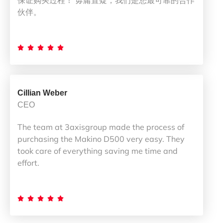
保证购买过程！ 毋庸置疑，我们是您最可靠的合作
伙伴。





Cillian Weber
CEO
The team at 3axisgroup made the process of
purchasing the Makino D500 very easy. They
took care of everything saving me time and
effort.




