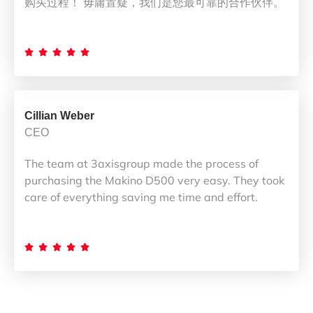
购买过程！ 毋庸置疑，我们是您最可靠的合作伙伴。





Cillian Weber
CEO
The team at 3axisgroup made the process of
purchasing the Makino D500 very easy. They took
care of everything saving me time and effort.




