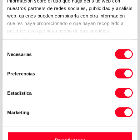
información sobre el uso que haga del sitio web con
nuestros partners de redes sociales, publicidad y análisis
web, quienes pueden combinarla con otra información
que les haya proporcionado o que hayan recopilado a
partir del uso que haya hecho de sus servicios.
Selección
Política de
Acepto los términos y condiciones de la
Necesarias
de
privacidad
*
consentimiento
Solicitar presupuesto
Preferencias
Estadística
Precios atractivos
Marketing
Seguridad, confianza y transparencia