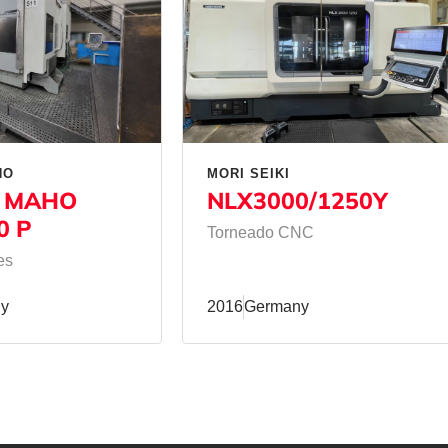
HO
MORI SEIKI
 MAHO
NLX3000/1250Y
0 P
Torneado CNC
es
y
2016
Germany