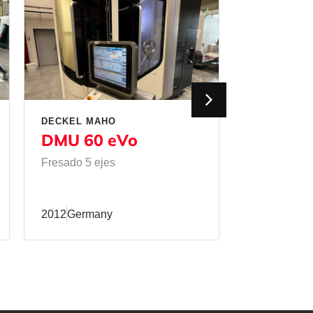
DECKEL MAHO
MATEC
DMU 60 eVo
50 HVU
Fresado 5 ejes
Fresado
/
Fr
2012
Germany
2011
Germa