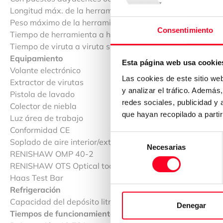
Longitud máx. de la herramienta mm: 305
Peso máximo de la herramienta kg: 5.4
Consentimiento
Tiempo de herramienta a herramienta s: 2.8
Tiempo de viruta a viruta s: 3.6
Equipamiento
Esta página web usa cookie
Volante electrónico
Las cookies de este sitio we
Extractor de virutas
y analizar el tráfico. Ademá
Pistola de lavado
redes sociales, publicidad y
Colector de niebla
que hayan recopilado a parti
Luz área de trabajo
Conformidad CE
Selección
Soplado de aire interior/exterior
Necesarias
de
RENISHAW OMP 40-2
consentimiento
RENISHAW OTS Optical tool setter
Haas Test Bar
Refrigeración
Capacidad del depósito litros: 208 L
Denegar
Tiempos de funcionamiento de la máquina