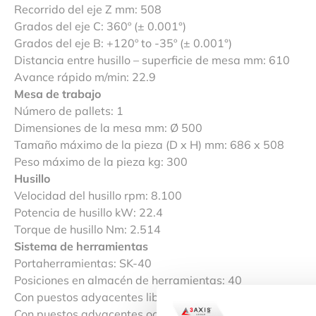
Recorrido del eje Z mm: 508
Grados del eje C: 360º (± 0.001°)
Grados del eje B: +120º to -35º (± 0.001°)
Distancia entre husillo – superficie de mesa mm: 610
Avance rápido m/min: 22.9
Mesa de trabajo
Número de pallets: 1
Dimensiones de la mesa mm: Ø 500
Tamaño máximo de la pieza (D x H) mm: 686 x 508
Peso máximo de la pieza kg: 300
Husillo
Velocidad del husillo rpm: 8.100
Potencia de husillo kW: 22.4
Torque de husillo Nm: 2.514
Sistema de herramientas
Portaherramientas: SK-40
Posiciones en almacén de herramientas: 40
Con puestos adyacentes libres mm: 127
Con puestos adyacentes ocupados mm: 64