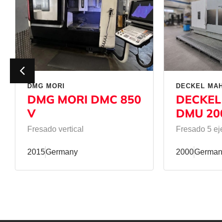
DMG MORI
DECKEL MA
DMG MORI DMC 850
DECKEL
V
DMU 20
Fresado vertical
Fresado 5 ej
2015
Germany
2000
German