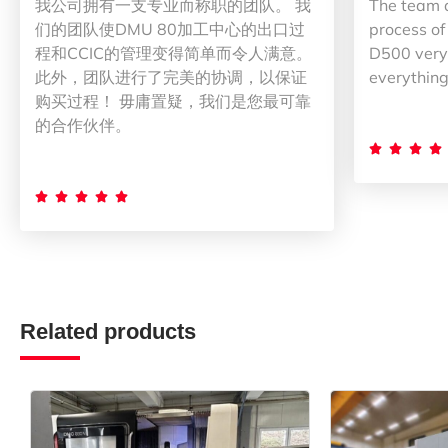
我公司拥有一支专业而称职的团队。 我
The team 
们的团队使DMU 80加工中心的出口过
process of
程和CCIC的管理变得简单而令人满意。
D500 very 
此外，团队进行了完美的协调，以保证
everything
购买过程！ 毋庸置疑，我们是您最可靠
的合作伙伴。









Related products