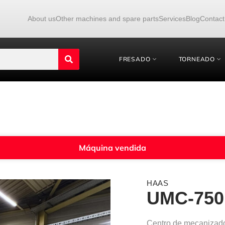
About us
Other machines and spare parts
Services
Blog
Contact
FRESADO
TORNEADO
Máquina vendida
HAAS
UMC-750
Centro de mecanizad