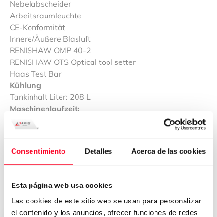
Nebelabscheider
Arbeitsraumleuchte
CE-Konformität
Innere/Äußere Blasluft
RENISHAW OMP 40-2
RENISHAW OTS Optical tool setter
Haas Test Bar
Kühlung
Tankinhalt Liter: 208 L
Maschinenlaufzeit:
Stunden unter Strom: 10.781
Operating Time: 1.853
Grundmaschine: Abmessungen/ Gewicht
Consentimiento
Detalles
Acerca de las cookies
Länge mm: 4.270
Breite mm: 2.350
Höhe mm: 2.800
Esta página web usa cookies
Gewicht kg: 7.000
Las cookies de este sitio web se usan para personalizar
el contenido y los anuncios, ofrecer funciones de redes