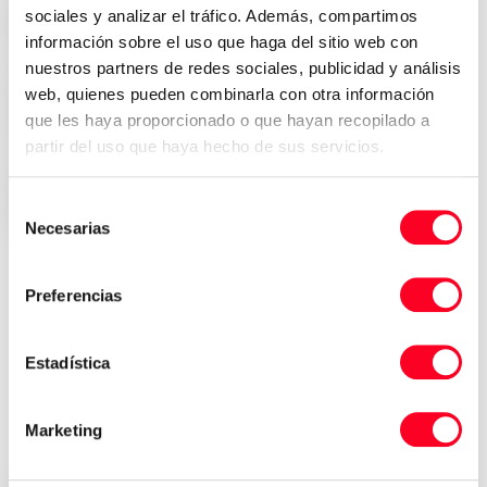
sociales y analizar el tráfico. Además, compartimos
Attraktive Preise
información sobre el uso que haga del sitio web con
nuestros partners de redes sociales, publicidad y análisis
web, quienes pueden combinarla con otra información
Sicherheit, Vertrauen und
que les haya proporcionado o que hayan recopilado a
Transparenz
partir del uso que haya hecho de sus servicios.
Sofortige Lieferung überall auf der
Selección
Welt
Necesarias
de
consentimiento
Preferencias
Bewertungen von Kunden, die
bereits ihre Industriemaschine
Estadística
bei der 3Axis Group gekauft
haben
Marketing